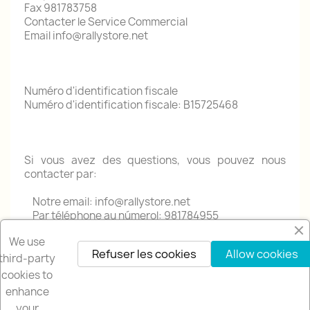
Fax 981783758
Contacter le Service Commercial
Email info@rallystore.net
Numéro d'identification fiscale
Numéro d'identification fiscale: B15725468
Si vous avez des questions, vous pouvez nous
contacter par:
Notre email: info@rallystore.net
Par téléphone au númerol: 981784955
We use
Refuser les cookies
Allow cookies
third-party
cookies to
enhance
your