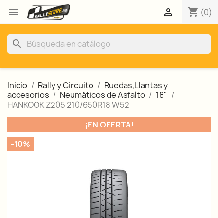
shopping_cart


(0)
search
Inicio
Rally y Circuito
Ruedas,Llantas y
accesorios
Neumáticos de Asfalto
18"
HANKOOK Z205 210/650R18 W52
¡EN OFERTA!
-10%