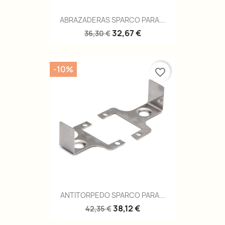
ABRAZADERAS SPARCO PARA...
32,67 €
36,30 €
-10%
favorite_border
ANTITORPEDO SPARCO PARA...
38,12 €
42,35 €