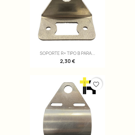
SOPORTE R+ TIPO B PARA...
2,30 €
favorite_border