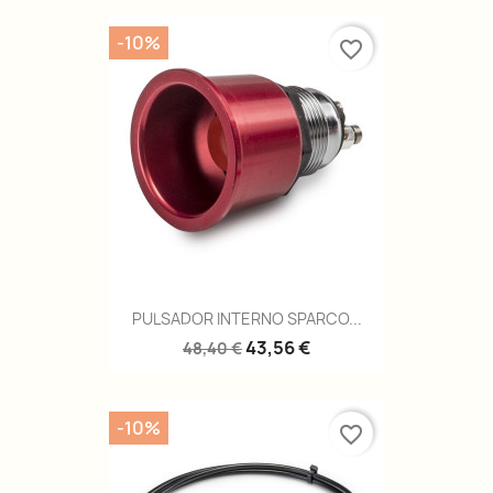
-10%
favorite_border
PULSADOR INTERNO SPARCO...
43,56 €
48,40 €
-10%
favorite_border