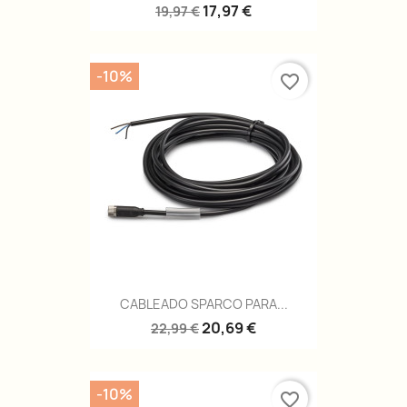
17,97 €
19,97 €
-10%
favorite_border
CABLEADO SPARCO PARA...
20,69 €
22,99 €
-10%
favorite_border