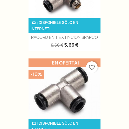
¡DISPONIBLE SÓLO EN
INTERNET!
RACORD EN T EXTINCION SPARCO
5,66 €
6,66 €
¡EN OFERTA!
favorite_border
-10%
¡DISPONIBLE SÓLO EN