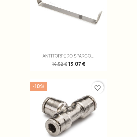
ANTITORPEDO SPARCO...
13,07 €
14,52 €
-10%
favorite_border