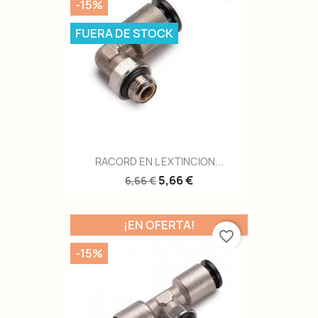
-15%
FUERA DE STOCK
RACORD EN L EXTINCION...
5,66 €
6,66 €
¡EN OFERTA!
favorite_border
-15%