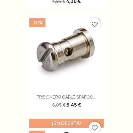
4,36 €
4,84 €
-10%
favorite_border
PRISIONERO CABLE SPARCO...
5,45 €
6,05 €
¡EN OFERTA!
favorite_border