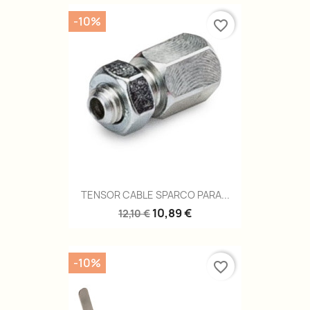
-10%
favorite_border
TENSOR CABLE SPARCO PARA...
10,89 €
12,10 €
-10%
favorite_border