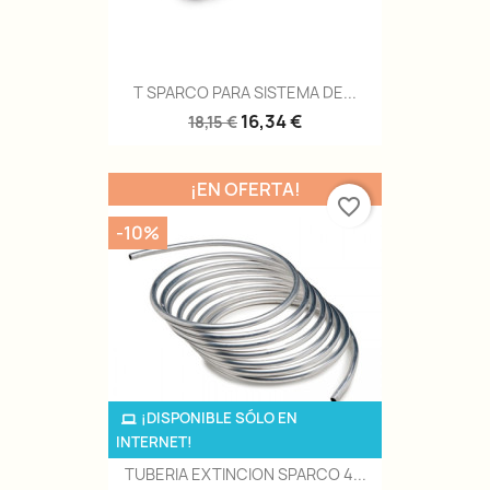
T SPARCO PARA SISTEMA DE...
16,34 €
18,15 €
¡EN OFERTA!
favorite_border
-10%
¡DISPONIBLE SÓLO EN
INTERNET!
TUBERIA EXTINCION SPARCO 4...