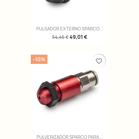
PULSADOR EXTERNO SPARCO...
49,01 €
54,45 €
-10%
favorite_border
PULVERIZADOR SPARCO PARA...