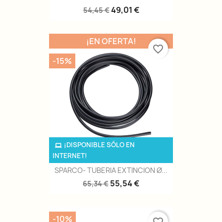
49,01 €
54,45 €
¡EN OFERTA!
favorite_border
-15%
¡DISPONIBLE SÓLO EN
INTERNET!
SPARCO- TUBERIA EXTINCION Ø...
55,54 €
65,34 €
-10%