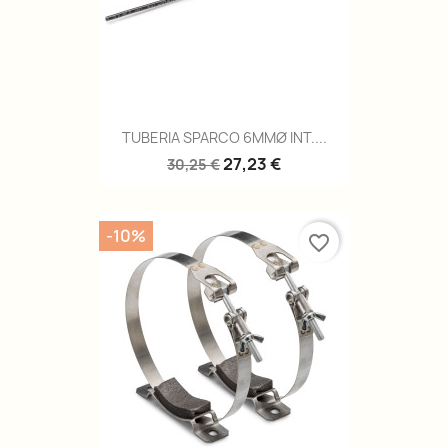
TUBERIA SPARCO 6MMØ INT....
27,23 €
30,25 €
-10%
favorite_border