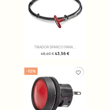
TIRADOR SPARCO PARA...
43,56 €
48,40 €
-10%
favorite_border