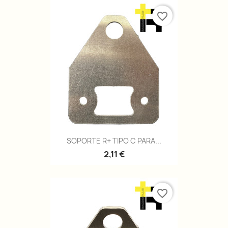
favorite_border
SOPORTE R+ TIPO C PARA...
2,11 €
favorite_border