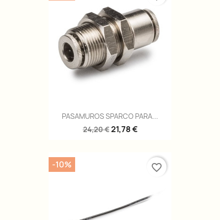
PASAMUROS SPARCO PARA...
21,78 €
24,20 €
-10%
favorite_border