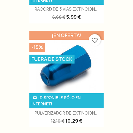
INTERNET!
RACORD DE 3 VIAS EXTINCION...
5,99 €
6,66 €
¡EN OFERTA!
favorite_border
-15%
FUERA DE STOCK
¡DISPONIBLE SÓLO EN
INTERNET!
PULVERIZADOR DE EXTINCION...
10,29 €
12,10 €