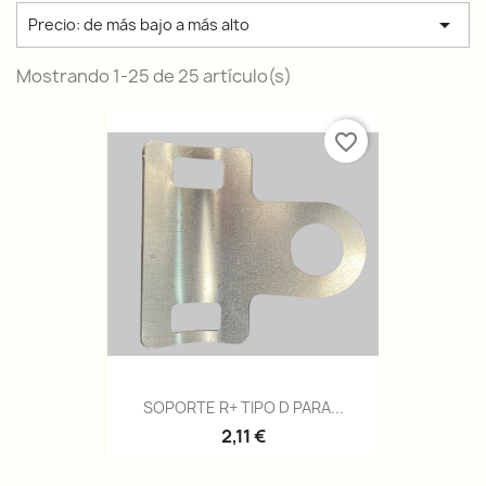

Precio: de más bajo a más alto
Mostrando 1-25 de 25 artículo(s)
favorite_border
SOPORTE R+ TIPO D PARA...
2,11 €