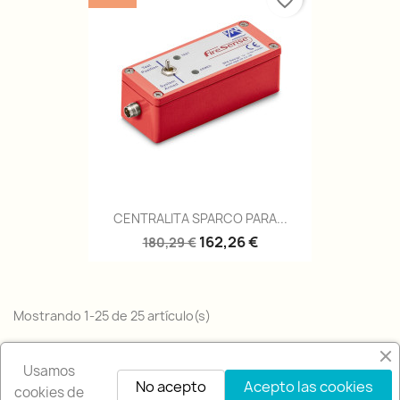
favorite_border
CENTRALITA SPARCO PARA...
162,26 €
180,29 €
Mostrando 1-25 de 25 artículo(s)
Volver arriba

Usamos
No acepto
Acepto las cookies
cookies de