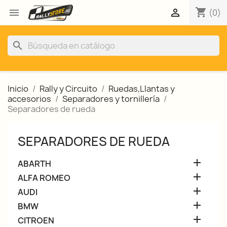
shopping_cart


(0)
search
Inicio
Rally y Circuito
Ruedas,Llantas y
accesorios
Separadores y tornillería
Separadores de rueda
SEPARADORES DE RUEDA

ABARTH

ALFA ROMEO

AUDI

BMW

CITROEN