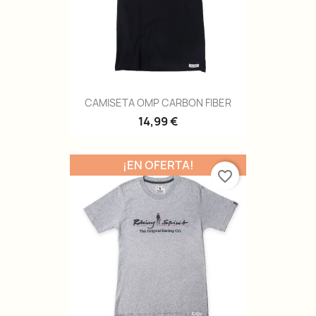
CAMISETA OMP CARBON FIBER
14,99 €
¡EN OFERTA!
favorite_border