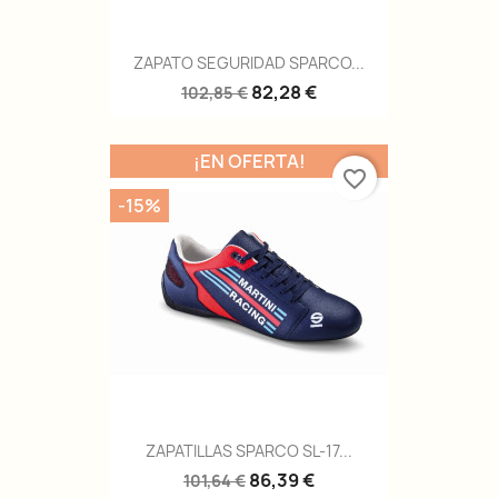
ZAPATO SEGURIDAD SPARCO...
82,28 €
102,85 €
¡EN OFERTA!
favorite_border
-15%
ZAPATILLAS SPARCO SL-17...
86,39 €
101,64 €