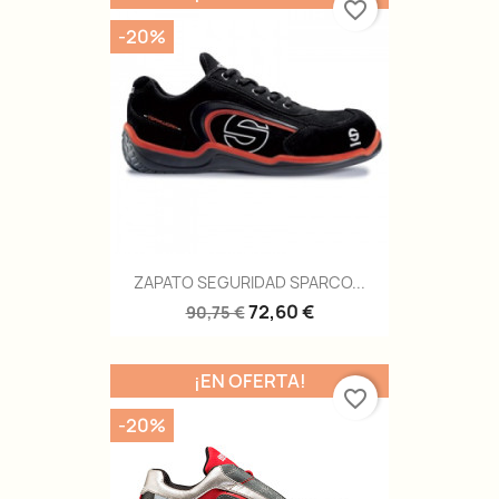
favorite_border
-20%
ZAPATO SEGURIDAD SPARCO...
72,60 €
90,75 €
¡EN OFERTA!
favorite_border
-20%