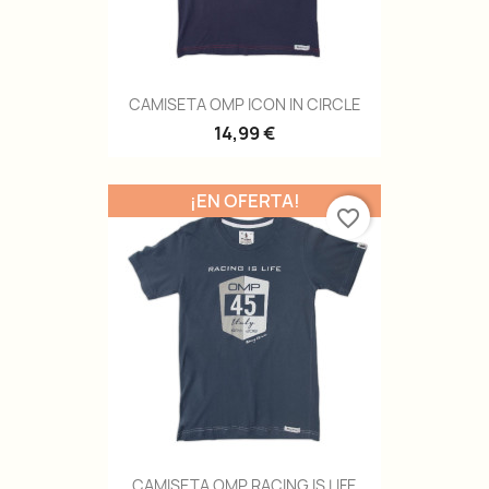
CAMISETA OMP ICON IN CIRCLE
14,99 €
¡EN OFERTA!
favorite_border
CAMISETA OMP RACING IS LIFE