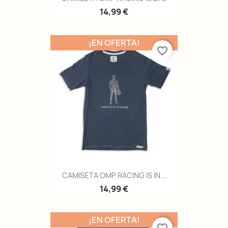
14,99 €
¡EN OFERTA!
favorite_border
CAMISETA OMP RACING IS IN...
14,99 €
¡EN OFERTA!