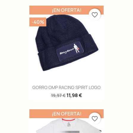
¡EN OFERTA!
favorite_border
-40%
GORRO OMP RACING SPIRIT LOGO
11,98 €
19,97 €
¡EN OFERTA!
favorite_border