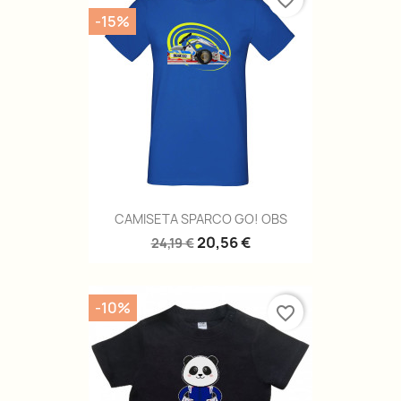
favorite_border
-15%
CAMISETA SPARCO GO! OBS
20,56 €
24,19 €
-10%
favorite_border