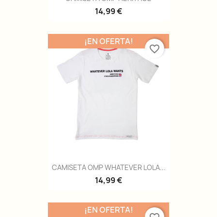
14,99 €
¡EN OFERTA!
favorite_border
CAMISETA OMP WHATEVER LOLA...
14,99 €
¡EN OFERTA!