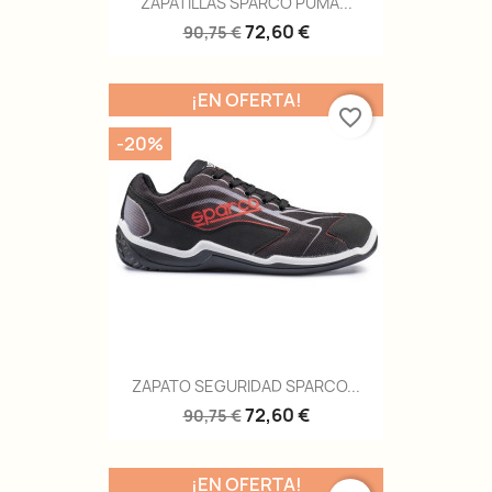
ZAPATILLAS SPARCO PUMA...
72,60 €
90,75 €
¡EN OFERTA!
favorite_border
-20%
ZAPATO SEGURIDAD SPARCO...
72,60 €
90,75 €
¡EN OFERTA!