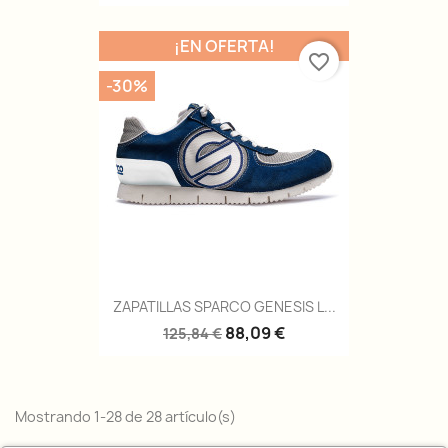
¡EN OFERTA!
favorite_border
-30%
ZAPATILLAS SPARCO GENESIS L...
88,09 €
125,84 €
Mostrando 1-28 de 28 artículo(s)