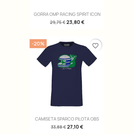
GORRA OMP RACING SPIRIT ICON
23,80 €
29,75 €
-20%
favorite_border
CAMISETA SPARCO PILOTA OBS
27,10 €
33,88 €