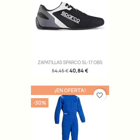
ZAPATILLAS SPARCO SL-17 OBS
40,84 €
54,45 €
¡EN OFERTA!
favorite_border
-30%