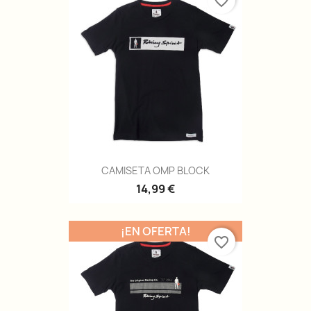
favorite_border
CAMISETA OMP BLOCK
14,99 €
¡EN OFERTA!
favorite_border