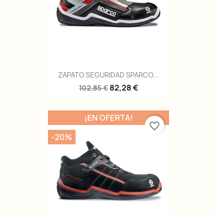
ZAPATO SEGURIDAD SPARCO...
82,28 €
102,85 €
¡EN OFERTA!
favorite_border
-20%