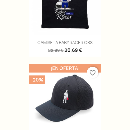
CAMISETA BABY RACER OBS
20,69 €
22,99 €
¡EN OFERTA!
favorite_border
-20%