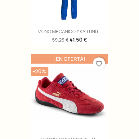
MONO MECANICO Y KARTING...
41,50 €
59,29 €
¡EN OFERTA!
favorite_border
-20%