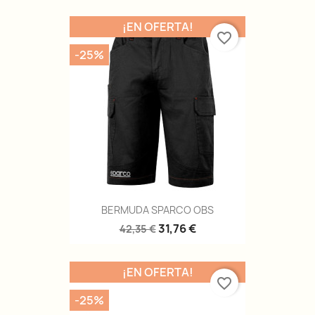
¡EN OFERTA!
favorite_border
-25%
BERMUDA SPARCO OBS
31,76 €
42,35 €
¡EN OFERTA!
favorite_border
-25%