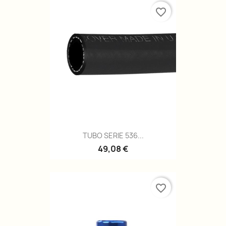
favorite_border
TUBO SERIE 536...
49,08 €
favorite_border