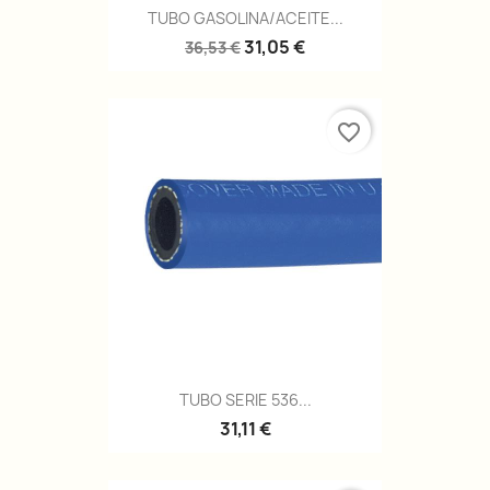
TUBO GASOLINA/ACEITE...
31,05 €
36,53 €
favorite_border
TUBO SERIE 536...
31,11 €