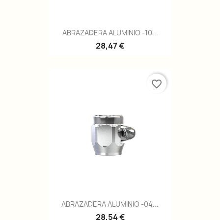
ABRAZADERA ALUMINIO -10...
28,47 €
favorite_border
ABRAZADERA ALUMINIO -04...
28,54 €