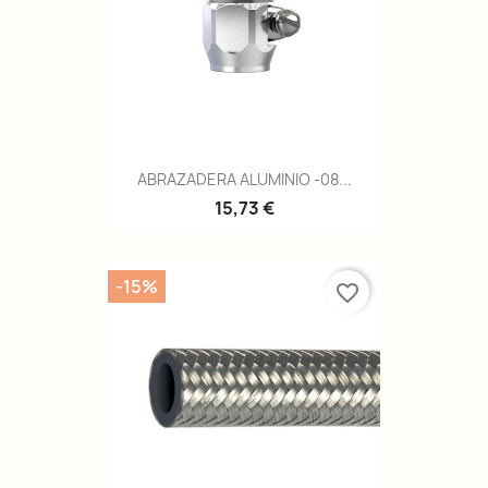
ABRAZADERA ALUMINIO -08...
15,73 €
-15%
favorite_border