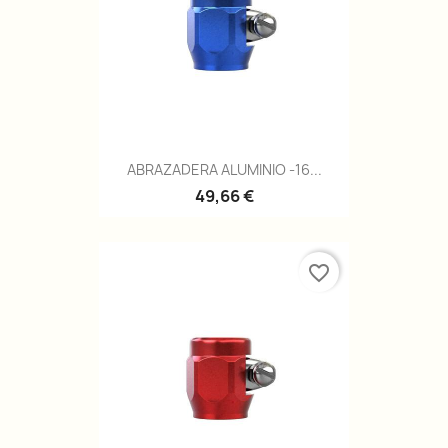
ABRAZADERA ALUMINIO -16...
49,66 €
favorite_border