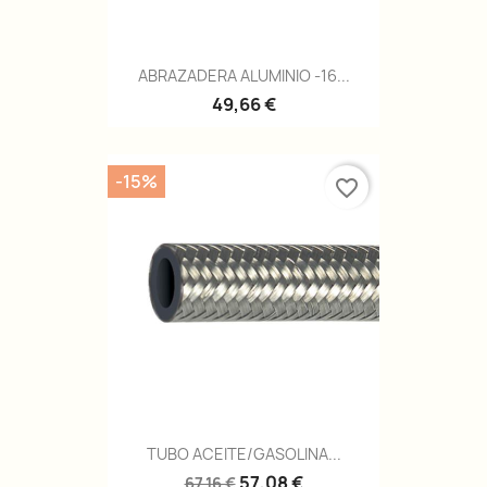
ABRAZADERA ALUMINIO -16...
49,66 €
-15%
favorite_border
TUBO ACEITE/GASOLINA...
57,08 €
67,16 €