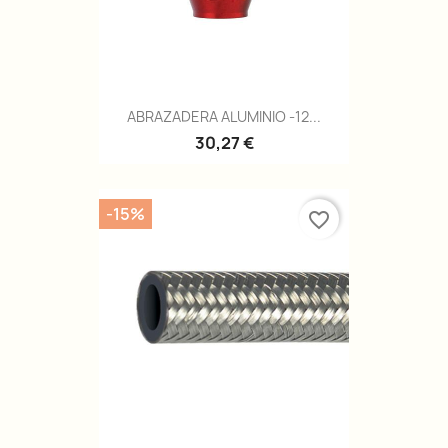
ABRAZADERA ALUMINIO -12...
30,27 €
-15%
favorite_border