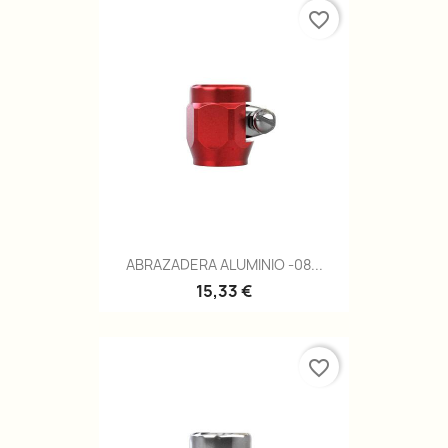
favorite_border
ABRAZADERA ALUMINIO -08...
15,33 €
favorite_border