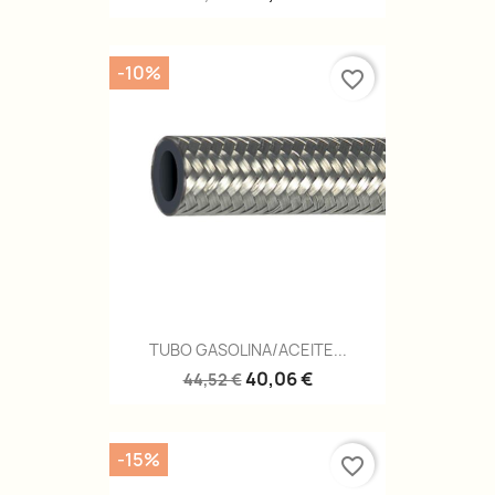
-10%
favorite_border
TUBO GASOLINA/ACEITE...
40,06 €
44,52 €
-15%
favorite_border