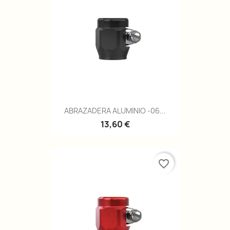
ABRAZADERA ALUMINIO -06...
13,60 €
favorite_border