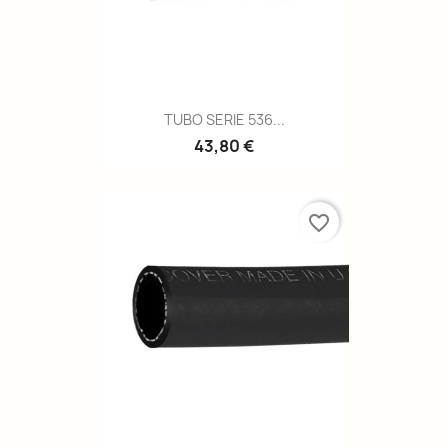
TUBO SERIE 536...
43,80 €
favorite_border