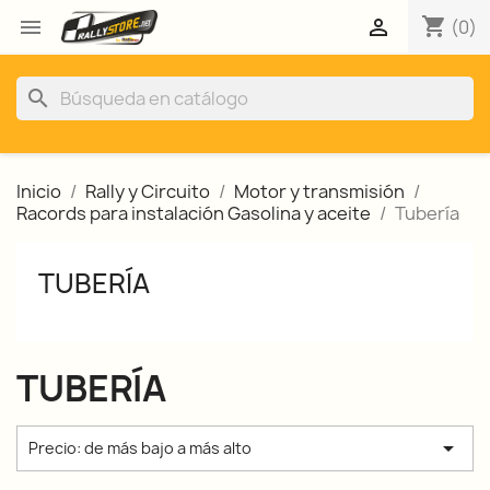
shopping_cart


(0)
search
Inicio
Rally y Circuito
Motor y transmisión
Racords para instalación Gasolina y aceite
Tubería
TUBERÍA
TUBERÍA

Precio: de más bajo a más alto