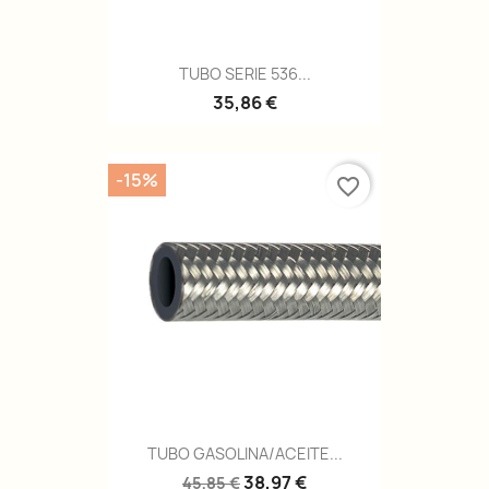
TUBO SERIE 536...
35,86 €
-15%
favorite_border
TUBO GASOLINA/ACEITE...
38,97 €
45,85 €