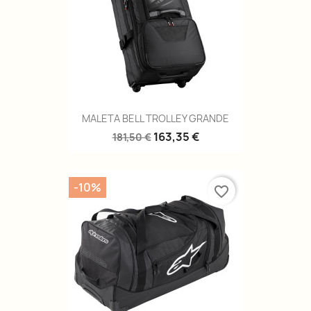
MALETA BELL TROLLEY GRANDE
163,35 €
181,50 €
-10%
favorite_border