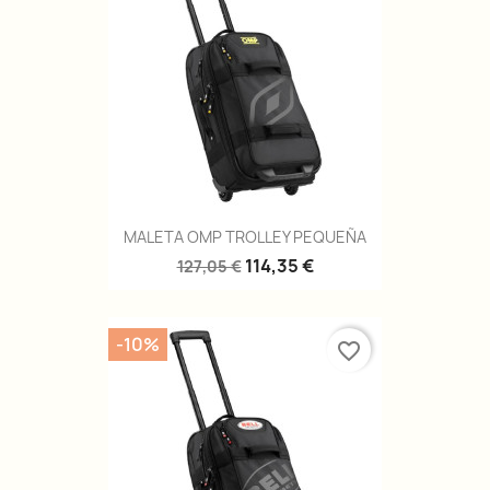
MALETA OMP TROLLEY PEQUEÑA
114,35 €
127,05 €
-10%
favorite_border