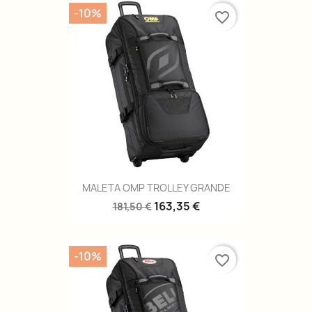
-10%
favorite_border
MALETA OMP TROLLEY GRANDE
163,35 €
181,50 €
-10%
favorite_border