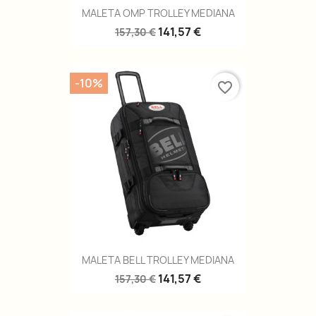
MALETA OMP TROLLEY MEDIANA
141,57 €
157,30 €
-10%
favorite_border
MALETA BELL TROLLEY MEDIANA
141,57 €
157,30 €