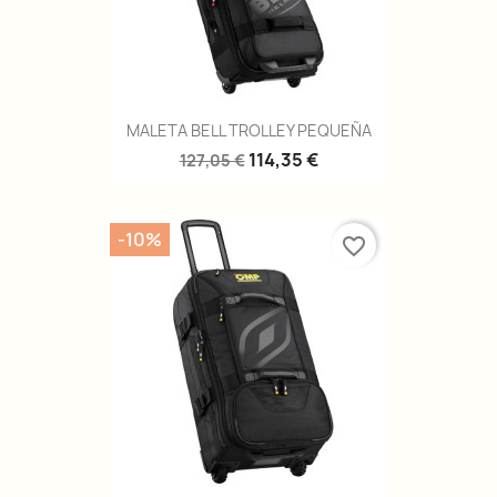
MALETA BELL TROLLEY PEQUEÑA
114,35 €
127,05 €
-10%
favorite_border