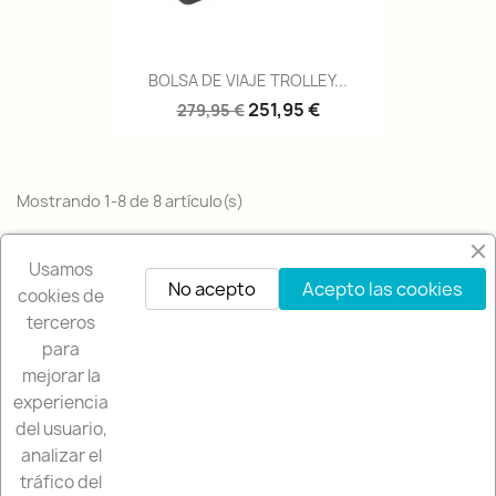
BOLSA DE VIAJE TROLLEY...
251,95 €
279,95 €
Mostrando 1-8 de 8 artículo(s)
Volver arriba

Usamos
No acepto
Acepto las cookies
cookies de
terceros
para
mejorar la
experiencia
NUESTRA EMPRESA

del usuario,
analizar el
NUESTRA TIENDA

tráfico del