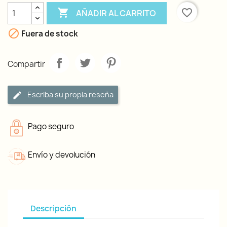

favorite_border
AÑADIR AL CARRITO

Fuera de stock
Compartir
Escriba su propia reseña
Pago seguro
Envío y devolución
Descripción