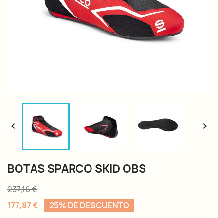


BOTAS SPARCO SKID OBS
237,16 €
177,87 €
25% DE DESCUENTO