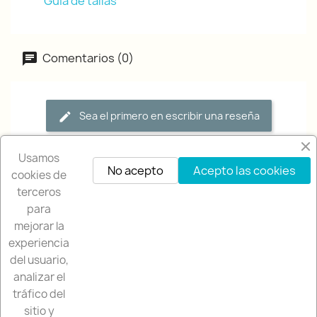
Guía de tallas
Comentarios (0)
Sea el primero en escribir una reseña
Usamos
No acepto
Acepto las cookies
cookies de
terceros
para
mejorar la
experiencia
NUESTRA EMPRESA

del usuario,
analizar el
NUESTRA TIENDA

tráfico del
sitio y