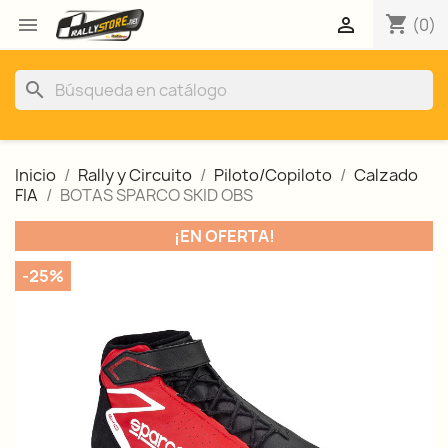
shopping_cart


(0)
search
Inicio
Rally y Circuito
Piloto/Copiloto
Calzado
FIA
BOTAS SPARCO SKID OBS
¡EN OFERTA!
-25%