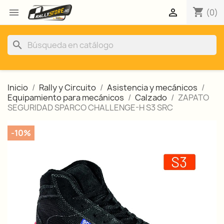
shopping_cart


(0)
search
Inicio
Rally y Circuito
Asistencia y mecánicos
Equipamiento para mecánicos
Calzado
ZAPATO
SEGURIDAD SPARCO CHALLENGE-H S3 SRC
-10%