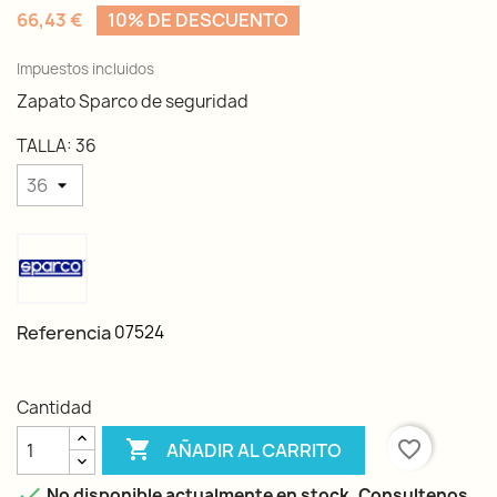
66,43 €
10% DE DESCUENTO
Impuestos incluidos
Zapato Sparco de seguridad
TALLA: 36
Referencia
07524
Cantidad

favorite_border
AÑADIR AL CARRITO

No disponible actualmente en stock. Consultenos