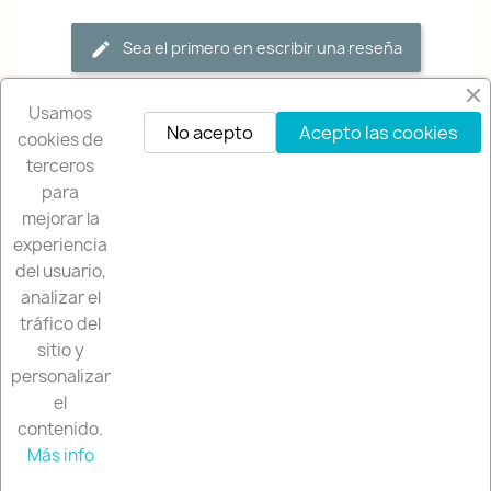
Sea el primero en escribir una reseña
Usamos
No acepto
Acepto las cookies
cookies de
terceros
para
mejorar la
experiencia
NUESTRA EMPRESA

del usuario,
analizar el
NUESTRA TIENDA

tráfico del
sitio y
SU CUENTA

personalizar
el
contenido.
INFORMACIÓN DE LA TIENDA
keyboard_arrow_down
Más info
© 2026 - Rallystore by Rallycar SLU
Contactar por WhatsApp