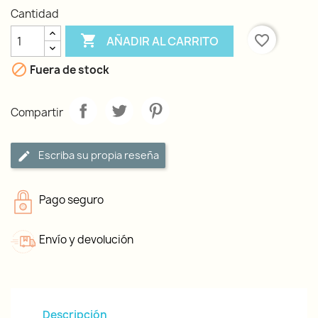
Cantidad

favorite_border
AÑADIR AL CARRITO

Fuera de stock
Compartir
Escriba su propia reseña
Pago seguro
Envío y devolución
Descripción