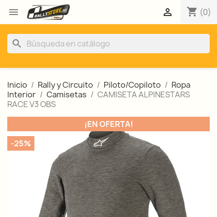
shopping_cart


(0)
search
Inicio
Rally y Circuito
Piloto/Copiloto
Ropa
Interior
Camisetas
CAMISETA ALPINESTARS
RACE V3 OBS
¡EN OFERTA!
-25%