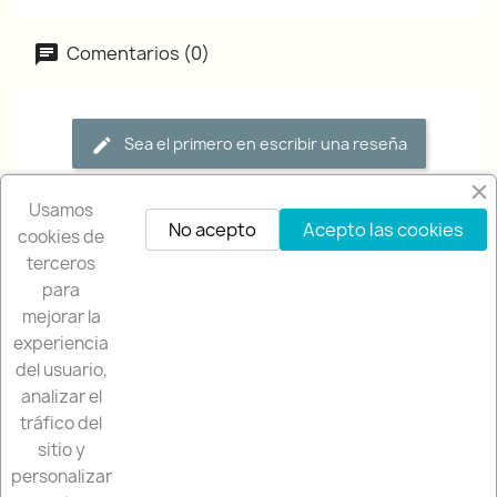
Comentarios (0)
Sea el primero en escribir una reseña
Usamos
No acepto
Acepto las cookies
cookies de
terceros
para
mejorar la
experiencia
NUESTRA EMPRESA

del usuario,
analizar el
NUESTRA TIENDA

tráfico del
sitio y
SU CUENTA

personalizar