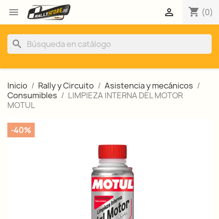
shopping_cart


(0)
search
Inicio
Rally y Circuito
Asistencia y mecánicos
Consumibles
LIMPIEZA INTERNA DEL MOTOR
MOTUL
-40%