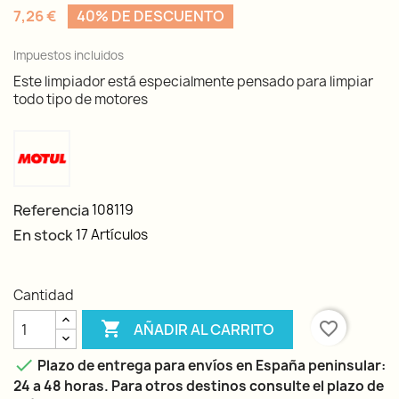
7,26 €
40% DE DESCUENTO
Impuestos incluidos
Este limpiador está especialmente pensado para limpiar
todo tipo de motores
Referencia
108119
En stock
17 Artículos
Cantidad

favorite_border
AÑADIR AL CARRITO

Plazo de entrega para envíos en España peninsular:
24 a 48 horas. Para otros destinos consulte el plazo de