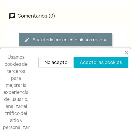
Comentarios (0)
Sea el primero en escribir una reseña
Usamos
No acepto
Acepto las cookies
cookies de
terceros
para
mejorar la
experiencia
NUESTRA EMPRESA

del usuario,
analizar el
NUESTRA TIENDA

tráfico del
sitio y
SU CUENTA

personalizar