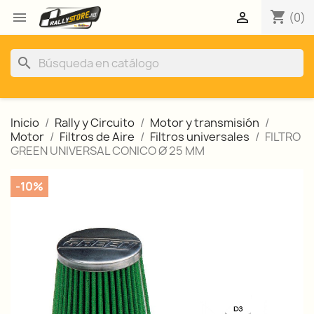
shopping_cart


(0)
search
Inicio
Rally y Circuito
Motor y transmisión
Motor
Filtros de Aire
Filtros universales
FILTRO
GREEN UNIVERSAL CONICO Ø 25 MM
-10%