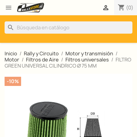
shopping_cart


(0)
search
Inicio
Rally y Circuito
Motor y transmisión
Motor
Filtros de Aire
Filtros universales
FILTRO
GREEN UNIVERSAL CILINDRICO Ø 75 MM
-10%