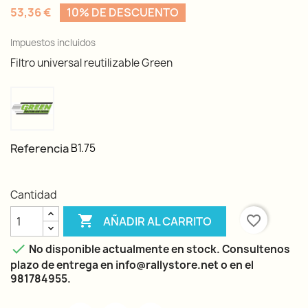
53,36 €
10% DE DESCUENTO
Impuestos incluidos
Filtro universal reutilizable Green
Referencia
B1.75
Cantidad

favorite_border
AÑADIR AL CARRITO

No disponible actualmente en stock. Consultenos
plazo de entrega en info@rallystore.net o en el
981784955.