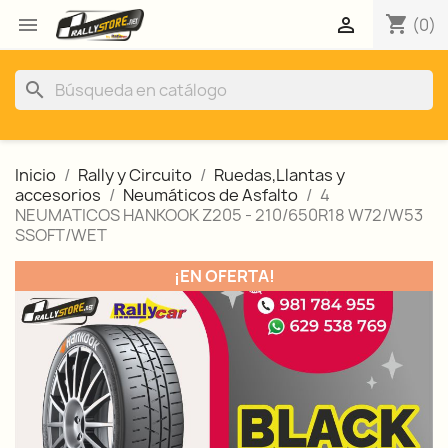
shopping_cart


(0)
search
Inicio
Rally y Circuito
Ruedas,Llantas y
accesorios
Neumáticos de Asfalto
4
NEUMATICOS HANKOOK Z205 - 210/650R18 W72/W53
SSOFT/WET
¡EN OFERTA!