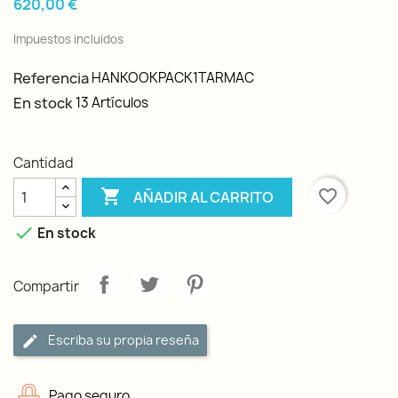
620,00 €
Impuestos incluidos
Referencia
HANKOOKPACK1TARMAC
En stock
13 Artículos
Cantidad

favorite_border
AÑADIR AL CARRITO

En stock
Compartir
Escriba su propia reseña
Pago seguro