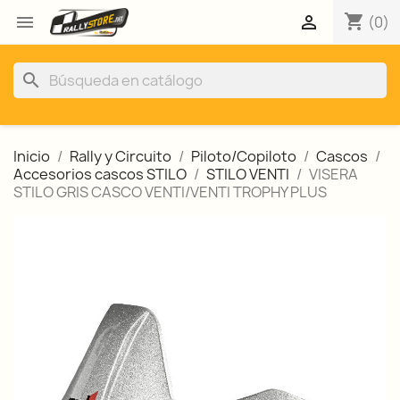
shopping_cart


(0)
search
Inicio
Rally y Circuito
Piloto/Copiloto
Cascos
Accesorios cascos STILO
STILO VENTI
VISERA
STILO GRIS CASCO VENTI/VENTI TROPHY PLUS