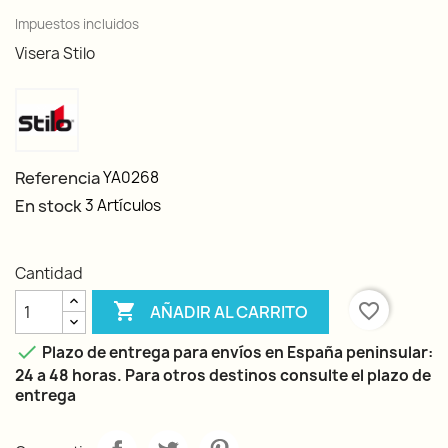
Impuestos incluidos
Visera Stilo
Referencia
YA0268
En stock
3 Artículos
Cantidad

favorite_border
AÑADIR AL CARRITO

Plazo de entrega para envíos en España peninsular:
24 a 48 horas. Para otros destinos consulte el plazo de
entrega