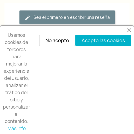
Sea el primero en escribir una reseña
Usamos
No acepto
Acepto las cookies
cookies de
terceros
para
mejorar la
experiencia
NUESTRA EMPRESA

del usuario,
analizar el
NUESTRA TIENDA

tráfico del
sitio y
SU CUENTA

personalizar
el
contenido.
INFORMACIÓN DE LA TIENDA
keyboard_arrow_down
Más info
© 2026 - Rallystore by Rallycar SLU
Contactar por WhatsApp