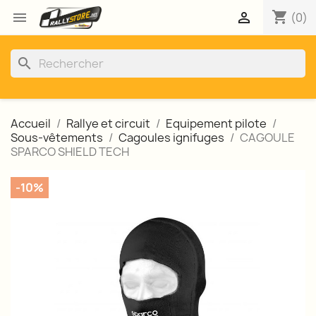
shopping_cart


(0)
search
Accueil
Rallye et circuit
Equipement pilote
Sous-vêtements
Cagoules ignifuges
CAGOULE
SPARCO SHIELD TECH
-10%