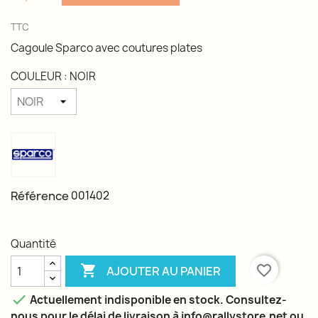
TTC
Cagoule Sparco avec coutures plates
COULEUR : NOIR
Référence
001402
Quantité

favorite_border
AJOUTER AU PANIER

Actuellement indisponible en stock. Consultez-
nous pour le délai de livraison à info@rallystore.net ou