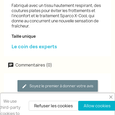
Fabriqué avec un tissu hautement respirant, des
coutures plates pour éviter les frottements et
l'inconfort et le traitement Sparco X-Cool, qui
donne au concurrent une nouvelle sensation de
fraîcheur.
Taille unique
Le coin des experts
Commentaires (0)
Soyez le premier à donner votre avis
We use
Refuser les cookies
Allow cookies
third-party
cookies to