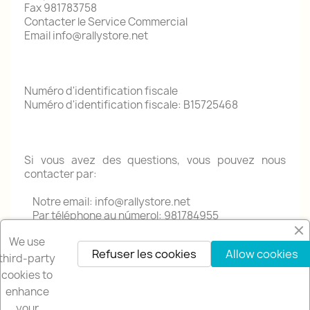
Fax 981783758
Contacter le Service Commercial
Email info@rallystore.net
Numéro d'identification fiscale
Numéro d'identification fiscale: B15725468
Si vous avez des questions, vous pouvez nous
contacter par:
Notre email: info@rallystore.net
Par téléphone au númerol: 981784955
We use
Refuser les cookies
Allow cookies
third-party
cookies to
enhance
your