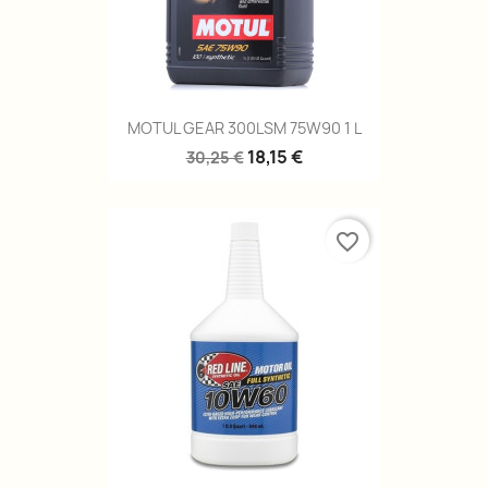
MOTUL GEAR 300LSM 75W90 1 L
18,15 €
30,25 €
favorite_border