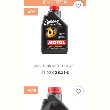
¡EN OFERTA!
favorite_border
-40%
VALVULINA MOTUL GEAR...
28,21 €
47,02 €
-40%
favorite_border