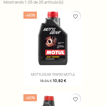
Mostrando 1-25 de 25 artículo(s)
-40%
favorite_border
MOTYLGEAR 75W90 MOTUL
10,82 €
18,04 €
-40%
favorite_border