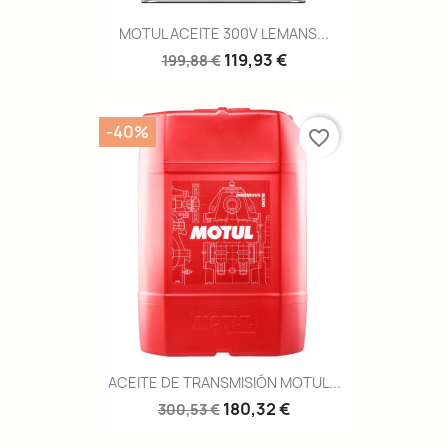
MOTUL ACEITE 300V LEMANS...
119,93 €
199,88 €
-40%
favorite_border
ACEITE DE TRANSMISIÓN MOTUL...
180,32 €
300,53 €