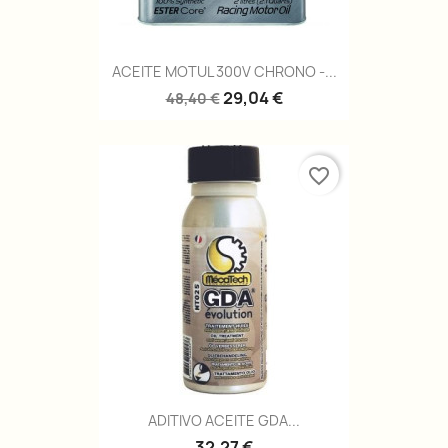
ACEITE MOTUL 300V CHRONO -...
29,04 €
48,40 €
favorite_border
ADITIVO ACEITE GDA...
32,27 €