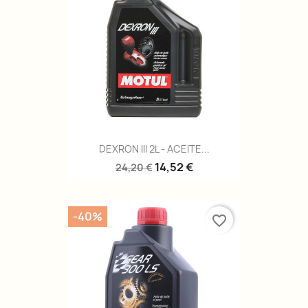
DEXRON III 2L - ACEITE...
14,52 €
24,20 €
-40%
favorite_border