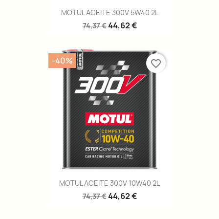
MOTUL ACEITE 300V 5W40 2L
44,62 €
74,37 €
-40%
favorite_border
MOTUL ACEITE 300V 10W40 2L
44,62 €
74,37 €