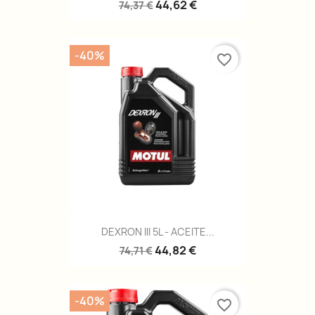
44,62 €
74,37 €
-40%
favorite_border
DEXRON III 5L - ACEITE...
44,82 €
74,71 €
-40%
favorite_border