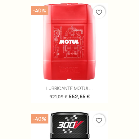
-40%
favorite_border
LUBRICANTE MOTUL...
552,65 €
921,09 €
-40%
favorite_border