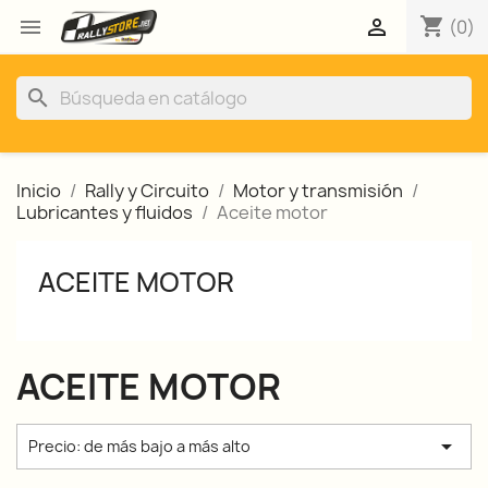
shopping_cart


(0)
search
Inicio
Rally y Circuito
Motor y transmisión
Lubricantes y fluidos
Aceite motor
ACEITE MOTOR
ACEITE MOTOR

Precio: de más bajo a más alto