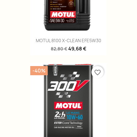
MOTUL 8100 X-CLEAN EFE5W30
49,68 €
82,80 €
-40%
favorite_border