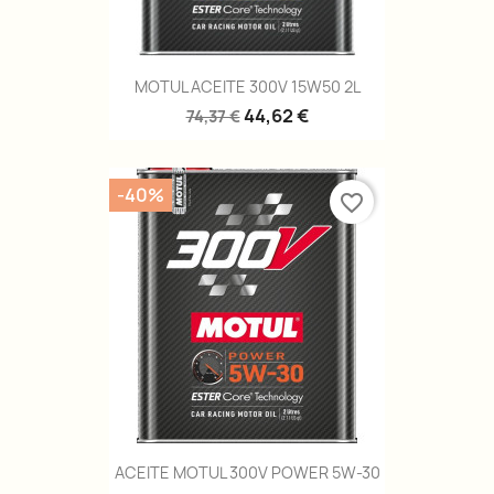
MOTUL ACEITE 300V 15W50 2L
44,62 €
74,37 €
-40%
favorite_border
ACEITE MOTUL 300V POWER 5W-30