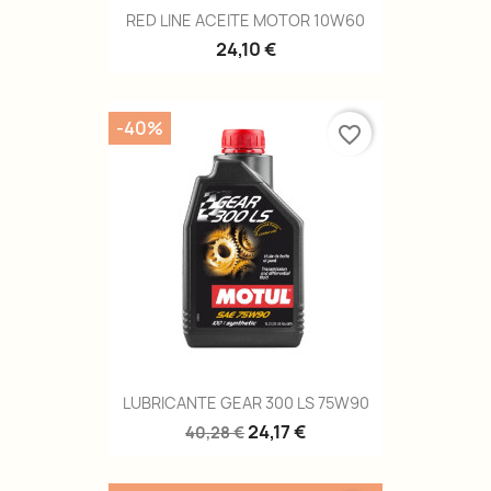
RED LINE ACEITE MOTOR 10W60
24,10 €
-40%
favorite_border
LUBRICANTE GEAR 300 LS 75W90
24,17 €
40,28 €