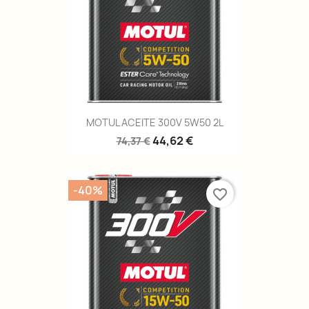
MOTUL ACEITE 300V 5W50 2L
44,62 €
74,37 €
-40%
favorite_border