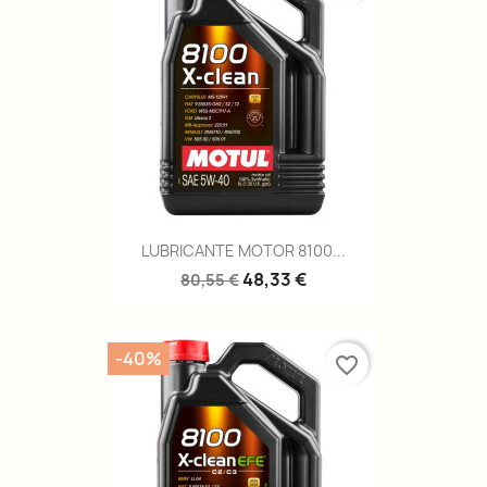
LUBRICANTE MOTOR 8100...
48,33 €
80,55 €
-40%
favorite_border