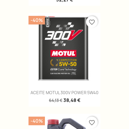
-40%
favorite_border
ACEITE MOTUL 300V POWER 5W40
38,48 €
64,13 €
-40%
favorite_border