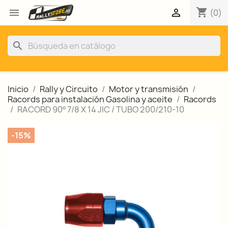
shopping_cart


(0)
search
Inicio
Rally y Circuito
Motor y transmisión
Racords para instalación Gasolina y aceite
Racords
RACORD 90º 7/8 X 14 JIC / TUBO 200/210-10
-15%