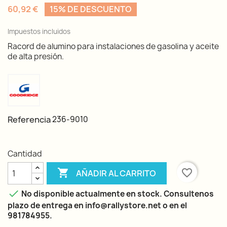
60,92 €
15% DE DESCUENTO
Impuestos incluidos
Racord de alumino para instalaciones de gasolina y aceite
de alta presión.
Referencia
236-9010
Cantidad

favorite_border
AÑADIR AL CARRITO

No disponible actualmente en stock. Consultenos
plazo de entrega en info@rallystore.net o en el
981784955.