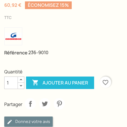
60,92 €
ÉCONOMISEZ 15%
TTC
Référence
236-9010
Quantité

favorite_border
AJOUTER AU PANIER
Partager
Donnez votre avis