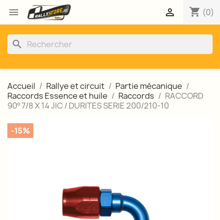
shopping_cart


(0)
search
Accueil
Rallye et circuit
Partie mécanique
Raccords Essence et huile
Raccords
RACCORD
90º 7/8 X 14 JIC / DURITES SERIE 200/210-10
-15%