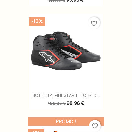
95,96 €
119,95 €
-10%
favorite_border
BOTTES ALPINESTARS TECH-1 K...
98,96 €
109,95 €
PROMO !
favorite_border