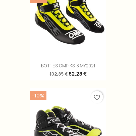
BOTTES OMP KS-3 MY2021
82,28 €
102,85 €
-10%
favorite_border