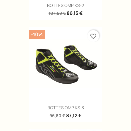
BOTTES OMP KS-2
86,15 €
107,69 €
-10%
favorite_border
BOTTES OMP KS-3
87,12 €
96,80 €