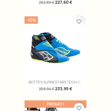
227,60 €
252,89 €
-10%
favorite_border
BOTTES ALPINESTARS TECH-1...
233,95 €
259,94 €
PROMO !
favorite_border