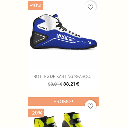
-10%
favorite_border
BOTTES DE KARTING SPARCO...
88,21 €
98,01 €
PROMO !
favorite_border
-20%