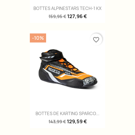
BOTTES ALPINESTARS TECH-1 KX
127,96 €
159,95 €
-10%
favorite_border
BOTTES DE KARTING SPARCO...
129,59 €
143,99 €