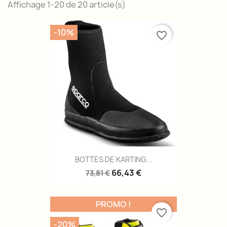
Affichage 1-20 de 20 article(s)
-10%
favorite_border
BOTTES DE KARTING...
66,43 €
73,81 €
PROMO !
favorite_border
-20%