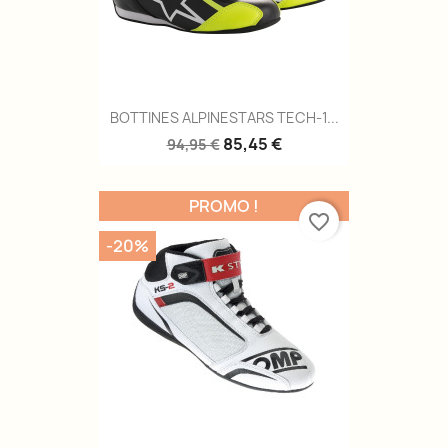
BOTTINES ALPINESTARS TECH-1...
85,45 €
94,95 €
PROMO !
favorite_border
-20%