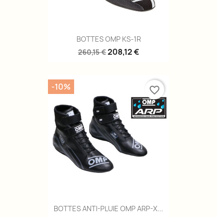
BOTTES OMP KS-1R
208,12 €
260,15 €
-10%
favorite_border
BOTTES ANTI-PLUIE OMP ARP-X...