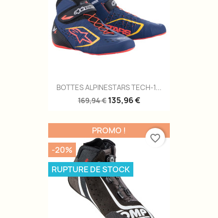
BOTTES ALPINESTARS TECH-1...
135,96 €
169,94 €
PROMO !
favorite_border
-20%
RUPTURE DE STOCK