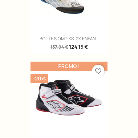
BOTTES OMP KS-2X ENFANT
124,15 €
137,94 €
PROMO !
favorite_border
-20%