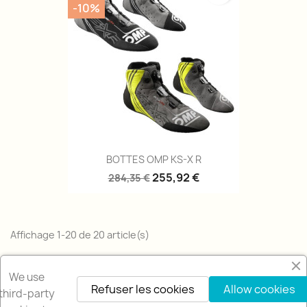
-10%
BOTTES OMP KS-X R
255,92 €
284,35 €
Affichage 1-20 de 20 article(s)
Retour en haut

We use
Refuser les cookies
Allow cookies
third-party