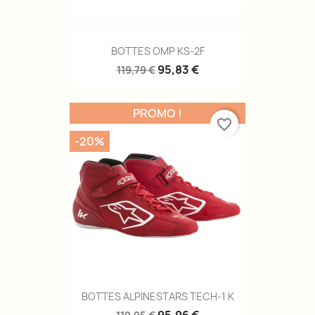
BOTTES OMP KS-2F
95,83 €
119,79 €
PROMO !
favorite_border
-20%
BOTTES ALPINESTARS TECH-1 K