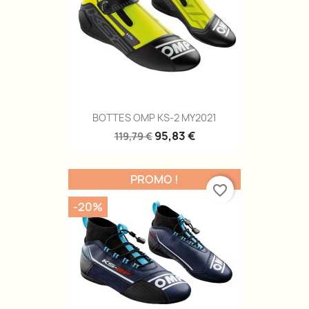
BOTTES OMP KS-2 MY2021
95,83 €
119,79 €
PROMO !
favorite_border
-20%