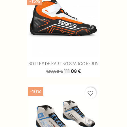
-15%
BOTTES DE KARTING SPARCO K-RUN
111,08 €
130,68 €
-10%
favorite_border