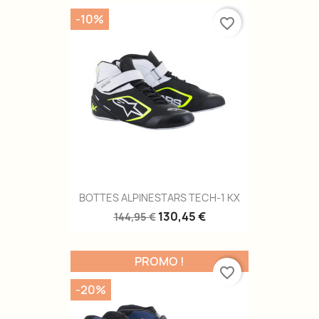
-10%
favorite_border
BOTTES ALPINESTARS TECH-1 KX
130,45 €
144,95 €
PROMO !
favorite_border
-20%