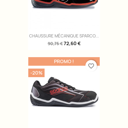
CHAUSSURE MÉCANIQUE SPARCO...
72,60 €
90,75 €
PROMO !
favorite_border
-20%