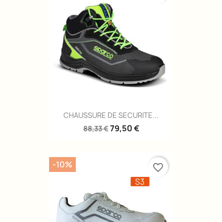
CHAUSSURE DE SECURITE...
79,50 €
88,33 €
-10%
favorite_border