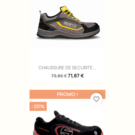
CHAUSSURE DE SECURITE...
71,87 €
79,86 €
PROMO !
favorite_border
-20%