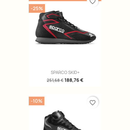
favorite_border
-25%
SPARCO SKID+
188,76 €
251,68 €
-10%
favorite_border