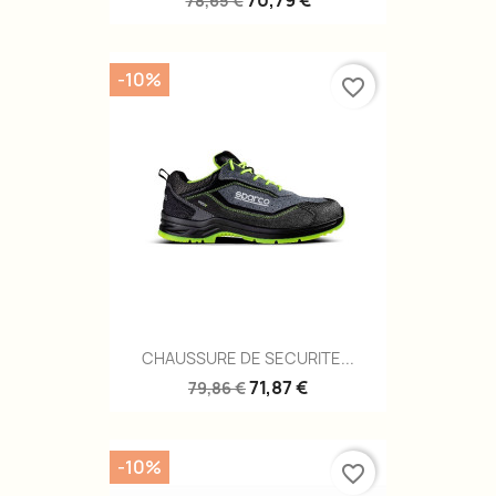
70,79 €
78,65 €
-10%
favorite_border
CHAUSSURE DE SECURITE...
71,87 €
79,86 €
-10%
favorite_border