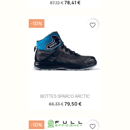
78,41 €
87,12 €
-10%
favorite_border
BOTTES SPARCO ARCTIC
79,50 €
88,33 €
-10%
favorite_border