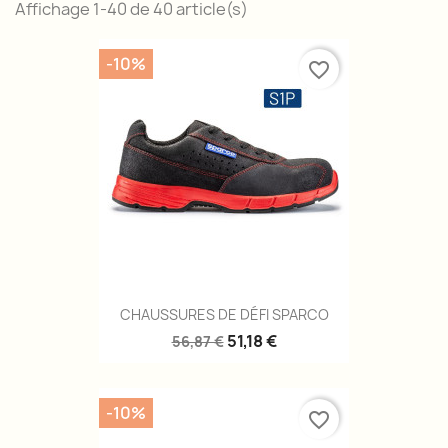
Affichage 1-40 de 40 article(s)
-10%
favorite_border
CHAUSSURES DE DÉFI SPARCO
51,18 €
56,87 €
-10%
favorite_border