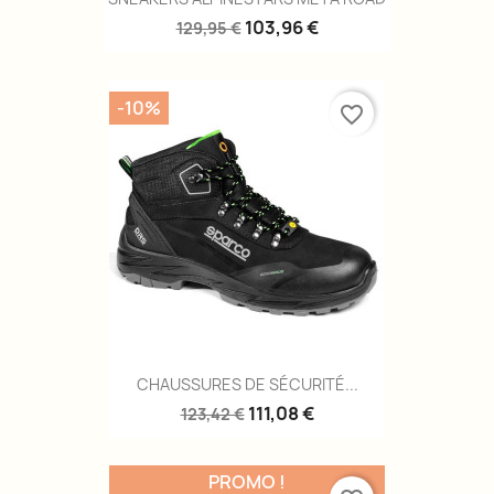
103,96 €
129,95 €
-10%
favorite_border
CHAUSSURES DE SÉCURITÉ...
111,08 €
123,42 €
PROMO !