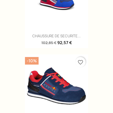
CHAUSSURE DE SECURITE...
92,57 €
102,85 €
-10%
favorite_border