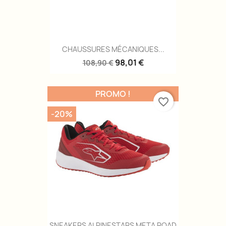
CHAUSSURES MÉCANIQUES...
98,01 €
108,90 €
PROMO !
favorite_border
-20%
SNEAKERS ALPINESTARS META ROAD