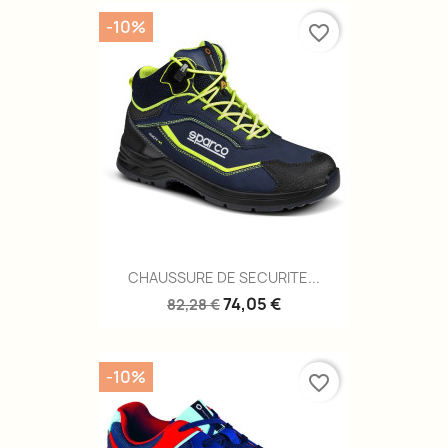
-10%
favorite_border
CHAUSSURE DE SECURITE...
74,05 €
82,28 €
-10%
favorite_border