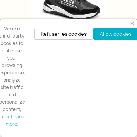
We use
Refuser les cookies
Allow cookies
third-party
cookies to
BOTTES SPARCO FAST
enhance
216,71 €
240,79 €
your
browsing
experience,
-10%
favorite_border
analyze
site traffic
and
personalize
content,
ads.
Learn
more.
Contact us via WhatsApp