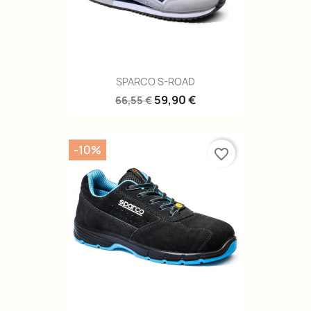
SPARCO S-ROAD
59,90 €
66,55 €
-10%
favorite_border