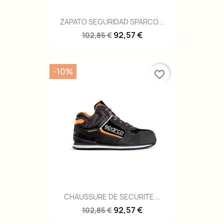
ZAPATO SEGURIDAD SPARCO...
92,57 €
102,85 €
-10%
favorite_border
CHAUSSURE DE SECURITE...
92,57 €
102,85 €