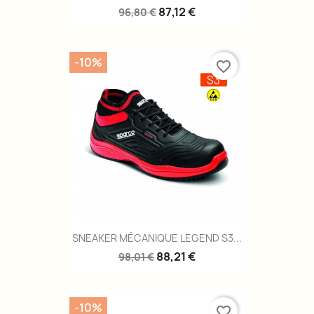
87,12 €
96,80 €
-10%
favorite_border
SNEAKER MÉCANIQUE LEGEND S3...
88,21 €
98,01 €
-10%
favorite_border