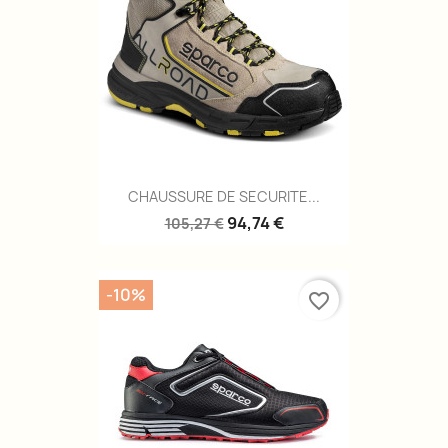
CHAUSSURE DE SECURITE...
94,74 €
105,27 €
-10%
favorite_border