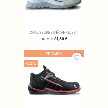
CHAUSSURES MÉCANIQUES...
81,68 €
90,75 €
PROMO !
favorite_border
-20%