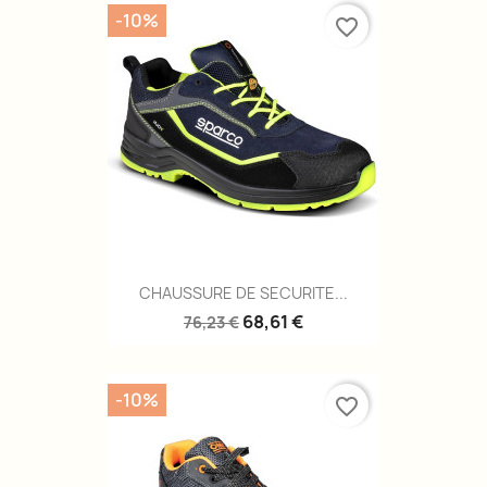
-10%
favorite_border
CHAUSSURE DE SECURITE...
68,61 €
76,23 €
-10%
favorite_border