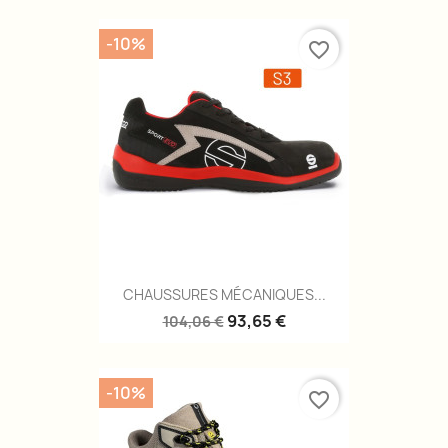
-10%
favorite_border
CHAUSSURES MÉCANIQUES...
93,65 €
104,06 €
-10%
favorite_border