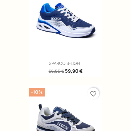
SPARCO S-LIGHT
59,90 €
66,55 €
-10%
favorite_border