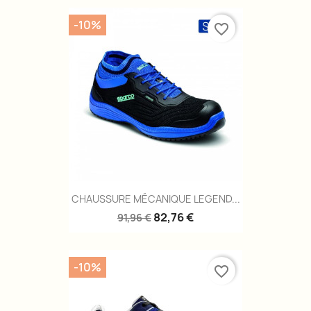
-10%
favorite_border
CHAUSSURE MÉCANIQUE LEGEND...
82,76 €
91,96 €
-10%
favorite_border