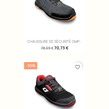
CHAUSSURE DE SÉCURITÉ OMP...
70,73 €
78,59 €
-10%
favorite_border