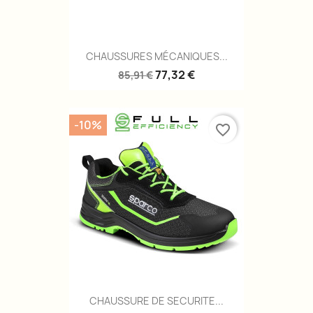
CHAUSSURES MÉCANIQUES...
77,32 €
85,91 €
-10%
favorite_border
CHAUSSURE DE SECURITE...