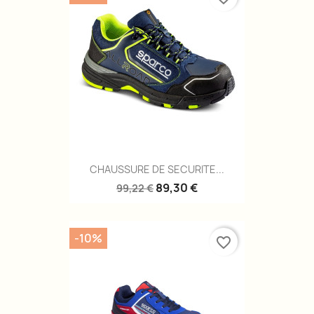
CHAUSSURE DE SECURITE...
89,30 €
99,22 €
-10%
favorite_border