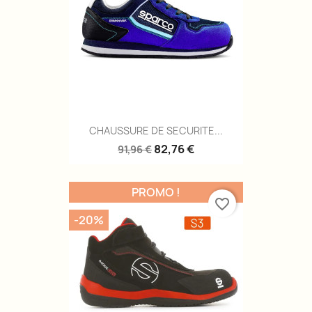
CHAUSSURE DE SECURITE...
82,76 €
91,96 €
PROMO !
favorite_border
-20%