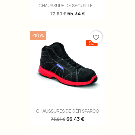
CHAUSSURE DE SECURITE...
65,34 €
72,60 €
-10%
favorite_border
CHAUSSURES DE DÉFI SPARCO
66,43 €
73,81 €