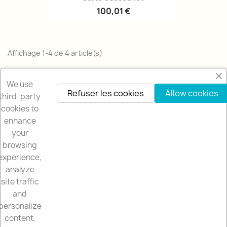
100,01 €
Affichage 1-4 de 4 article(s)
Retour en haut

We use
Refuser les cookies
Allow cookies
third-party
cookies to
enhance
your
browsing
NOTRE SOCIÉTÉ

experience,
analyze
NUESTRA TIENDA

site traffic
and
VOTRE COMPTE

personalize
content,