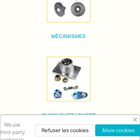
MÉCANISMES
QUICK SHIFT / SHORT
SHIFT
We use
Refuser les cookies
Allow cookies
third-party
cookies to