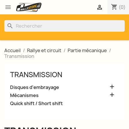
shopping_cart


(0)
search
Accueil
Rallye et circuit
Partie mécanique
Transmission
TRANSMISSION

Disques d'embrayage

Mécanismes
Quick shift / Short shift