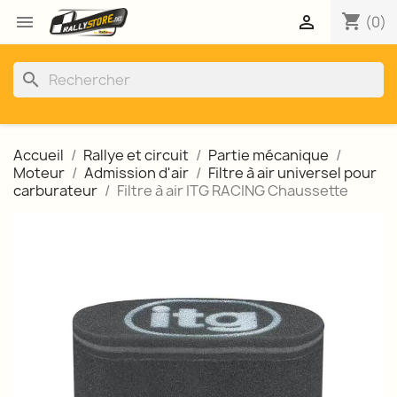
shopping_cart


(0)
search
Accueil
Rallye et circuit
Partie mécanique
Moteur
Admission d'air
Filtre à air universel pour
carburateur
Filtre à air ITG RACING Chaussette