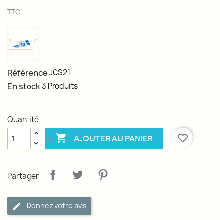
TTC
Référence
JCS21
En stock
3 Produits
Quantité

favorite_border
AJOUTER AU PANIER
Partager
Donnez votre avis