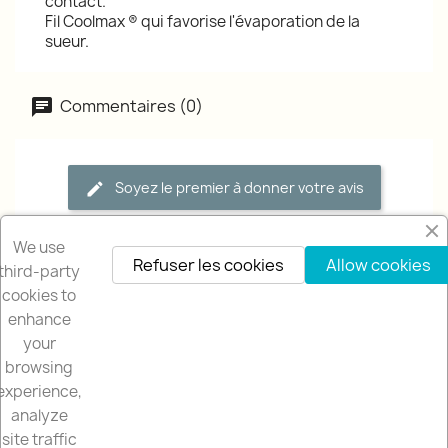
contact.
Fil Coolmax ® qui favorise l'évaporation de la
sueur.
Commentaires (0)
Soyez le premier à donner votre avis
We use
Refuser les cookies
Allow cookies
third-party
cookies to
enhance
your
browsing
NOTRE SOCIÉTÉ

experience,
analyze
NUESTRA TIENDA

site traffic