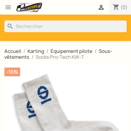
shopping_cart


(0)
search
Accueil
Karting
Equipement pilote
Sous-
vêtements
Socks Pro-Tech KW-7
-10%