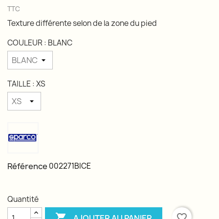
TTC
Texture différente selon de la zone du pied
COULEUR : BLANC
TAILLE : XS
Référence
002271BICE
Quantité

favorite_border
AJOUTER AU PANIER