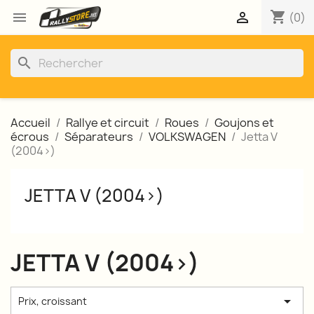
shopping_cart


(0)
search
Accueil
Rallye et circuit
Roues
Goujons et
écrous
Séparateurs
VOLKSWAGEN
Jetta V
(2004>)
JETTA V (2004>)
JETTA V (2004>)

Prix, croissant