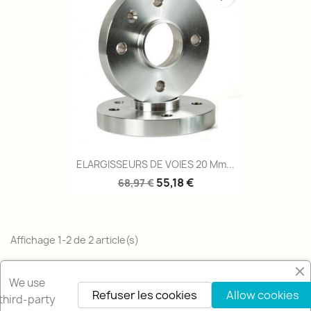
ELARGISSEURS DE VOIES 20 Mm...
55,18 €
68,97 €
Affichage 1-2 de 2 article(s)
Retour en haut

We use
Refuser les cookies
Allow cookies
third-party