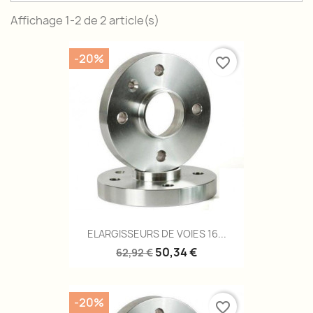
Affichage 1-2 de 2 article(s)
-20%
favorite_border
ELARGISSEURS DE VOIES 16...
50,34 €
62,92 €
-20%
favorite_border