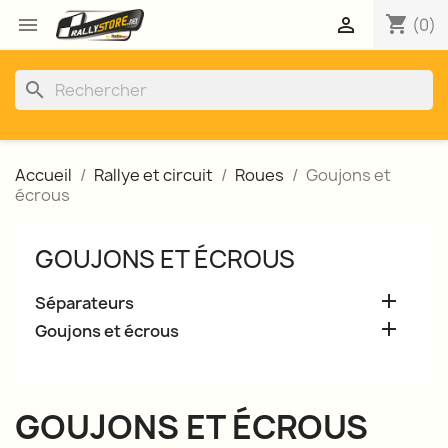
shopping_cart


(0)
search
Accueil
Rallye et circuit
Roues
Goujons et
écrous
GOUJONS ET ÉCROUS

Séparateurs

Goujons et écrous
GOUJONS ET ÉCROUS