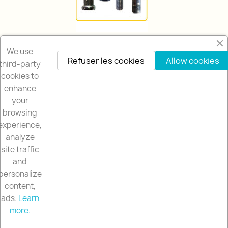
GOUJONS ET ÉCROUS
We use
Refuser les cookies
Allow cookies
third-party
cookies to
enhance
your
browsing
NOTRE SOCIÉTÉ

experience,
analyze
NUESTRA TIENDA

site traffic
and
VOTRE COMPTE

personalize
content,
ads.
Learn
INFORMATIONS
keyboard_arrow_down
more.
© 2026 - Rallystore by Rallycar
Contact us via WhatsApp