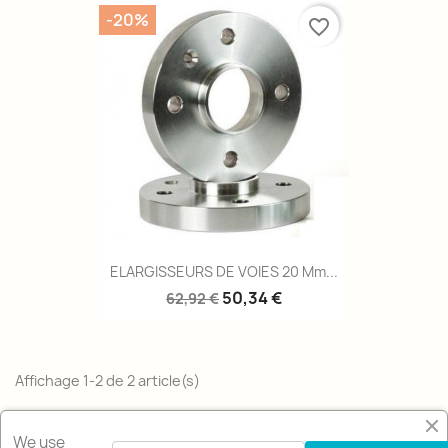
-20%
favorite_border
ELARGISSEURS DE VOIES 20 Mm...
50,34 €
62,92 €
Affichage 1-2 de 2 article(s)
Retour en haut

We use