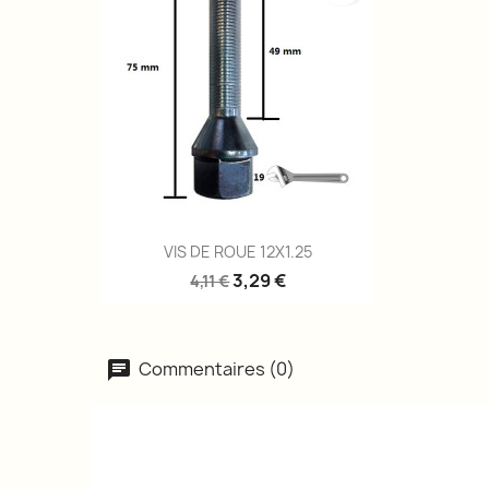
Aperçu rapide

VIS DE ROUE 12X1.25
3,29 €
4,11 €
Commentaires (0)