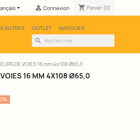
shopping_cart


Panier
(0)
rançais
Connexion
ES AUTRES
OUTLET
MARQUES
search
EURS DE VOIES 16 mm 4x108 Ø65,0
VOIES 16 MM 4X108 Ø65,0
20%