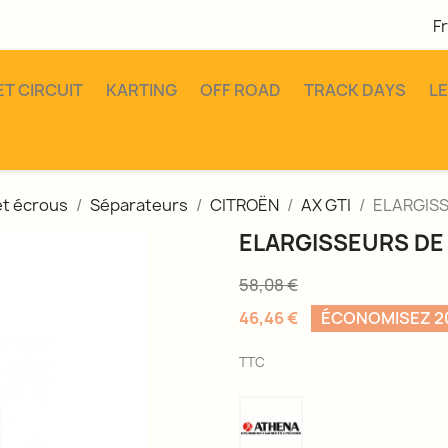
F
ET CIRCUIT
KARTING
OFF ROAD
TRACK DAYS
L
et écrous
Séparateurs
CITROËN
AX GTI
ELARGISS
ELARGISSEURS DE 
58,08 €
46,46 €
ÉCONOMISEZ 
TTC